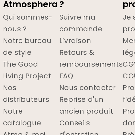
Atmosphera
?
pr
Qui sommes-
Suivre ma
Je 
nous ?
commande
pro
Notre bureau
Livraison
Me
de style
Retours &
lég
The Good
remboursements
CG
Living Project
FAQ
CG
Nos
Nous contacter
Pr
distributeurs
Reprise d'un
fid
Notre
ancien produit
Pro
catalogue
Conseils
do