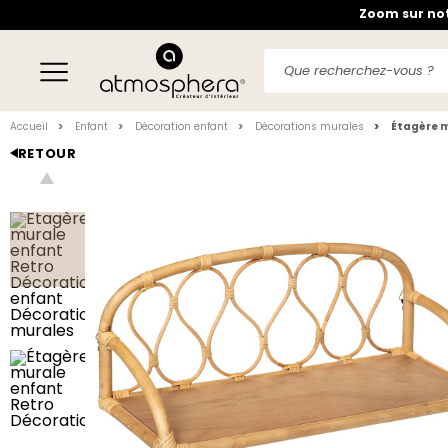
Zoom sur not
Accueil
Enfant
Décoration enfant
Décorations murales
Étagère m
RETOUR