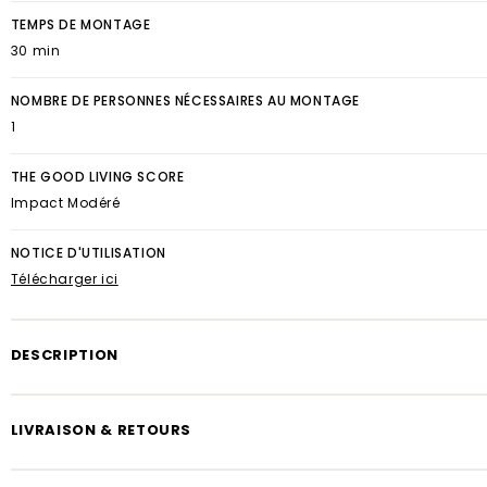
TEMPS DE MONTAGE
30 min
NOMBRE DE PERSONNES NÉCESSAIRES AU MONTAGE
1
THE GOOD LIVING SCORE
Impact Modéré
NOTICE D'UTILISATION
Télécharger ici
DESCRIPTION
Vous cherchez un espace de rangement avec un style bohème po
chambre de votre enfant ? Misez sur cette étagère en rotin Atmos
LIVRAISON & RETOURS
kids.
Esprit naturel et tendance
Livraison