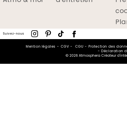
Atmo & moi
d'entretien
Pré
coo
Pla
Suivez-nous
Mention légales
CGV
CGU
Protection des donn
Déclaration d
© 2026 Atmosphera Créateur d'intéri